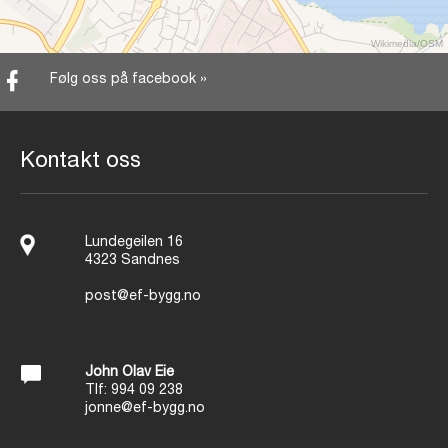
Wikimedia
/
OSM
Følg oss på facebook »
Kontakt oss
Lundegeilen 16
4323 Sandnes
post@ef-bygg.no
John Olav Eie
Tlf: 994 09 238
j
onne@ef-bygg.no