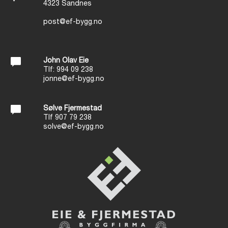
4323 Sandnes
post@ef-bygg.no
John Olav Eie
Tlf: 994 09 238
j
onne@ef-bygg.no
Sølve Fjermestad
Tlf 907 79 238
s
olve@ef-bygg.no